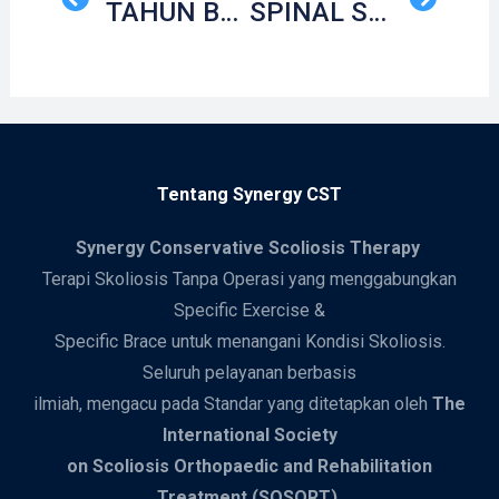
TAHUN BARU, KEBIASAAN BARU: MEMPERTAHANKAN KESADARAN BERPOSTUR UNTUK MENCEGAH PERTAMBAHAN KELENGKUNGAN TULANG BELAKANG PADA PENDERITA SKOLIOSIS
SPINAL STENOSIS: KOMPLIKASI SKOLIOSIS YANG HARUS ANDA WASPADAI
Tentang Synergy CST
Synergy
Conservative Scoliosis Therapy
Terapi Skoliosis Tanpa Operasi yang menggabungkan
Specific Exercise &
Specific Brace untuk menangani Kondisi Skoliosis.
Seluruh pelayanan berbasis
ilmiah, mengacu pada Standar yang ditetapkan oleh
The
International Society
on Scoliosis Orthopaedic and Rehabilitation
Treatment (SOSORT).