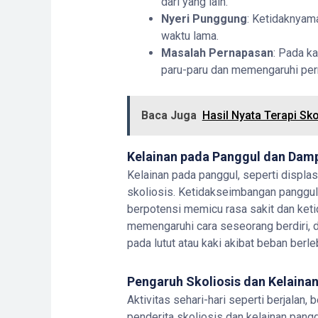
dari yang lain.
Nyeri Punggung
: Ketidaknyama
waktu lama.
Masalah Pernapasan
: Pada k
paru-paru dan memengaruhi per
Baca Juga
Hasil Nyata Terapi Sko
Kelainan pada Panggul dan Dam
Kelainan pada panggul, seperti displasi
skoliosis. Ketidakseimbangan panggul 
berpotensi memicu rasa sakit dan keti
memengaruhi cara seseorang berdiri, d
pada lutut atau kaki akibat beban berle
Pengaruh Skoliosis dan Kelaina
Aktivitas sehari-hari seperti berjalan,
penderita skoliosis dan kelainan pangg