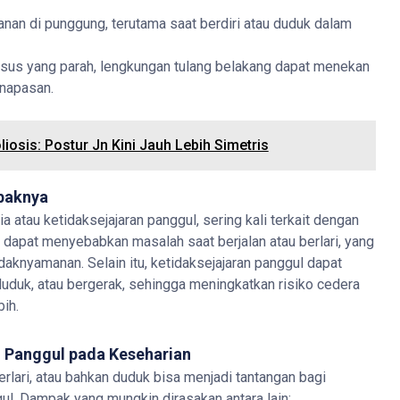
nan di punggung, terutama saat berdiri atau duduk dalam
asus yang parah, lengkungan tulang belakang dapat menekan
napasan.
liosis: Postur Jn Kini Jauh Lebih Simetris
paknya
a atau ketidaksejajaran panggul, sering kali terkait dengan
dapat menyebabkan masalah saat berjalan atau berlari, yang
daknyamanan. Selain itu, ketidaksejajaran panggul dapat
uduk, atau bergerak, sehingga meningkatkan risiko cedera
bih.
n Panggul pada Keseharian
 berlari, atau bahkan duduk bisa menjadi tantangan bagi
ul. Dampak yang mungkin dirasakan antara lain: