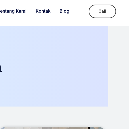
entang Kami
Kontak
Blog
Call
n